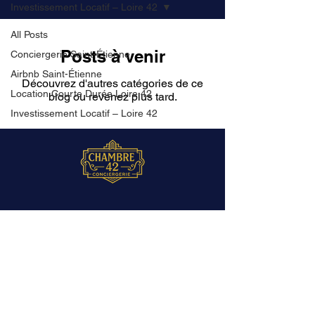
Investissement Locatif – Loire 42
All Posts
Posts à venir
Conciergerie Saint-Étienne
Airbnb Saint-Étienne
Découvrez d'autres catégories de ce
Location Courte Durée Loire 42
blog ou revenez plus tard.
Investissement Locatif – Loire 42
Conciergerie Airbnb & location courte
durée à Saint-Étienne. Superhôte
certifié, commission unique 20 %, zéro
frais d'entrée.
Nous Joindre