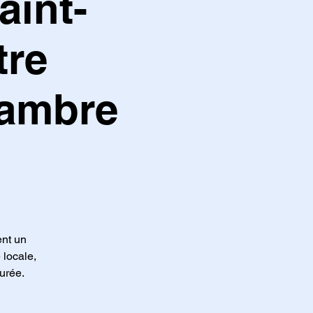
aint-
tre
hambre
ent un
 locale,
urée.