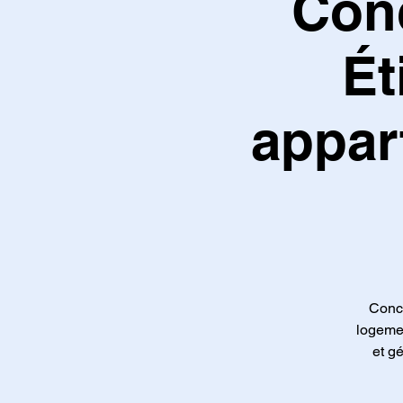
Conc
Ét
appar
Conce
logemen
et g