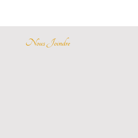
Nous Joindre
07 67 93 48 34
lachambre42@gmail.com
Saint-Étienne, Loire (42)