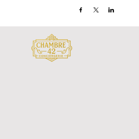
Conciergerie Airbnb & location courte durée à
Saint-Étienne. Superhôte certifié, commission
unique 20 %, zéro frais d'entrée.