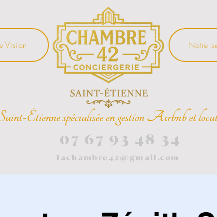
e Vision
Notre s
Saint-Étienne spécialisée en gestion Airbnb et locat
07 67 93 48 34
lachambre42@gmail.com