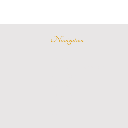
Navigation
Accueil
Nous sommes SuperHote
Notre Vision
Nos appartements
Notre service
Contact
Blog