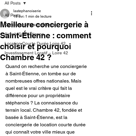
All Posts
lastephanoiserie
All Posts
18 avr.
1 min de lecture
Meilleure conciergerie à
Conciergerie Saint-Étienne
Saint-Étienne : comment
Airbnb Saint-Étienne
Location Courte Durée Loire 42
choisir et pourquoi
Investissement Locatif – Loire 42
Chambre 42 ?
Quand on recherche une conciergerie 
à Saint-Étienne, on tombe sur de 
nombreuses offres nationales. Mais 
quel est le vrai critère qui fait la 
différence pour un propriétaire 
stéphanois ? La connaissance du 
terrain local. Chambre 42, fondée et 
basée à Saint-Étienne, est la 
conciergerie de location courte durée 
qui connaît votre ville mieux que 