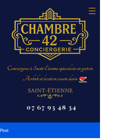
Conciergerie à Saint-Étienne spécialisée en gestion
Airbnb et location courte durée
07 67 93 48 34
Post