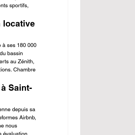
ts sportifs, 
 locative 
e à ses 180 000 
 du bassin 
rts au Zénith, 
itions. Chambre 
à Saint-
ienne depuis sa 
eformes Airbnb, 
ne nous 
e évaluation 