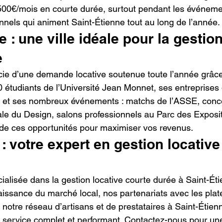
500€/mois en courte durée, surtout pendant les événemen
onnels qui animent Saint-Étienne tout au long de l’année.
 : une ville idéale pour la gestion
e
cie d’une demande locative soutenue toute l’année grâc
0 étudiants de l’Université Jean Monnet, ses entreprises
re, et ses nombreux événements : matchs de l’ASSE, conce
ale du Design, salons professionnels au Parc des Expos
de ces opportunités pour maximiser vos revenus.
 votre expert en gestion locative 
alisée dans la gestion locative courte durée à Saint-Ét
aissance du marché local, nos partenariats avec les plat
t notre réseau d’artisans et de prestataires à Saint-Étien
un service complet et performant. Contactez-nous pour un