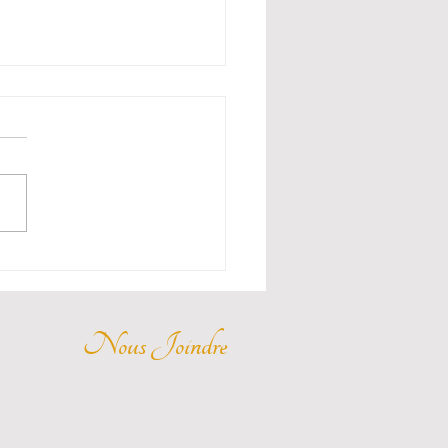
r sa maison sur Airbnb
int-Étienne : combien
apporte avec Chambre
 sa maison à Saint-Étienne
irbnb : Chambre 42 gère
 maison en location courte
 dans la Loire. Découvrez
en votre maison peut
rter.
Nous Joindre
07 67 93 48 34
lachambre42@gmail.com