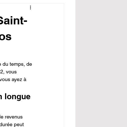
Saint-
vos
e du temps, de 
2, vous 
vous ayez à 
n longue 
de revenus 
durée peut 