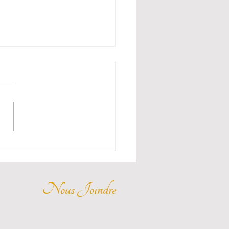
r sa maison sur Airbnb
int-Étienne : combien
apporte avec Chambre
 sa maison à Saint-Étienne
irbnb : Chambre 42 gère
 maison en location courte
 dans la Loire. Découvrez
en votre maison peut
rter.
Nous Joindre
07 67 93 48 34