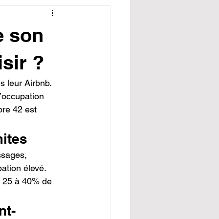
e son
sir ?
 leur Airbnb. 
’occupation 
re 42 est 
mites
ssages, 
ation élevé. 
nt 25 à 40% de 
nt-