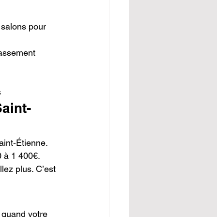
 salons pour 
lassement 
s
aint-
int-Étienne. 
 à 1 400€. 
ez plus. C’est 
 quand votre 