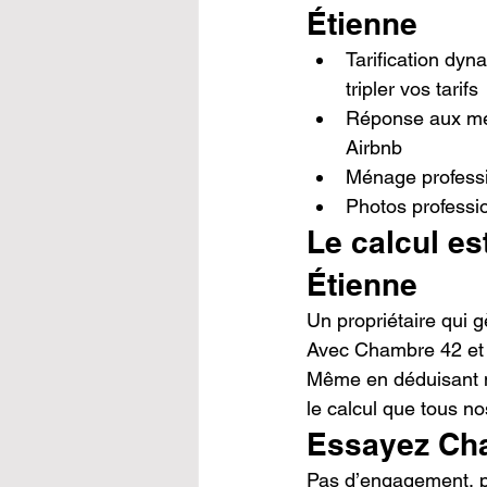
Étienne
Tarification dyn
tripler vos tarifs
Réponse aux mes
Airbnb
Ménage professi
Photos professio
Le calcul es
Étienne
Un propriétaire qui 
Avec Chambre 42 et n
Même en déduisant no
le calcul que tous no
Essayez Cha
Pas d’engagement, p