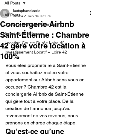
All Posts
lastephanoiserie
All Posts
18 avr.
1 min de lecture
Conciergerie Airbnb
Conciergerie Saint-Étienne
Saint-Étienne : Chambre
Airbnb Saint-Étienne
Location Courte Durée Loire 42
42 gère votre location à
Investissement Locatif – Loire 42
100%
Vous êtes propriétaire à Saint-Étienne 
et vous souhaitez mettre votre 
appartement sur Airbnb sans vous en 
occuper ? Chambre 42 est la 
conciergerie Airbnb de Saint-Étienne 
qui gère tout à votre place. De la 
création de l’annonce jusqu’au 
reversement de vos revenus, nous 
prenons en charge chaque étape.
Qu’est-ce qu’une 