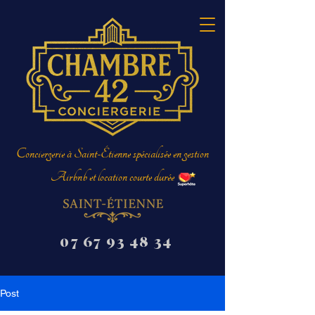
Conciergerie à Saint-Étienne spécialisée en gestion
Airbnb et location courte durée
07 67 93 48 34
Post