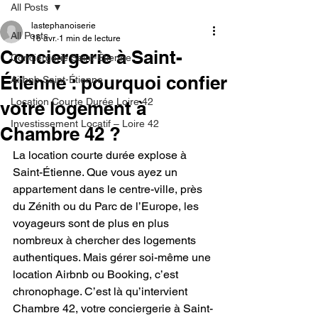
All Posts
lastephanoiserie
All Posts
16 avr.
1 min de lecture
Conciergerie à Saint-
Conciergerie Saint-Étienne
Étienne : pourquoi confier
Airbnb Saint-Étienne
Location Courte Durée Loire 42
votre logement à
Investissement Locatif – Loire 42
Chambre 42 ?
La location courte durée explose à 
Saint-Étienne. Que vous ayez un 
appartement dans le centre-ville, près 
du Zénith ou du Parc de l’Europe, les 
voyageurs sont de plus en plus 
nombreux à chercher des logements 
authentiques. Mais gérer soi-même une 
location Airbnb ou Booking, c’est 
chronophage. C’est là qu’intervient 
Chambre 42, votre conciergerie à Saint-