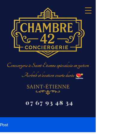
Conciergerie à Saint-Étienne spécialisée en gestion
Airbnb et location courte durée
07 67 93 48 34
Post