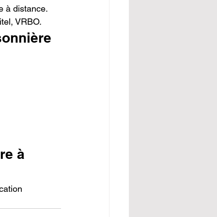
 à distance. 
itel, VRBO.
sonnière 
re à 
cation 