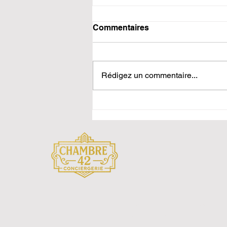
Commentaires
Rédigez un commentaire...
Investissement locatif à
Saint-Étienne en 2026 : où
et comment investir pour la
location courte durée
Conciergerie Airbnb & location courte durée à
Saint-Étienne. Superhôte certifié, commission
unique 20 %, zéro frais d'entrée.