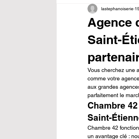
lastephanoiserie
19
Agence d
Saint-Ét
partenair
Vous cherchez une a
comme votre agence l
aux grandes agences
parfaitement le marc
Chambre 42 :
Saint-Étien
Chambre 42 fonction
un avantage clé : n