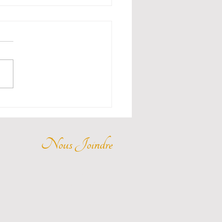
r sa maison sur Airbnb
int-Étienne : combien
apporte avec Chambre
 sa maison à Saint-Étienne
irbnb : Chambre 42 gère
 maison en location courte
 dans la Loire. Découvrez
en votre maison peut
rter.
Nous Joindre
07 67 93 48 34
lachambre42@gmail.com
Saint-Étienne, Loire (42)