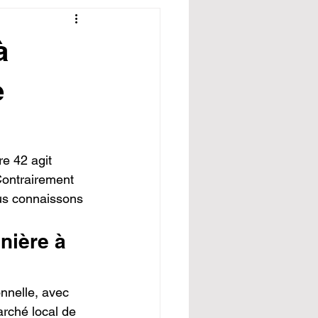
à
e
e 42 agit 
Contrairement 
us connaissons 
nière à 
nnelle, avec 
rché local de 