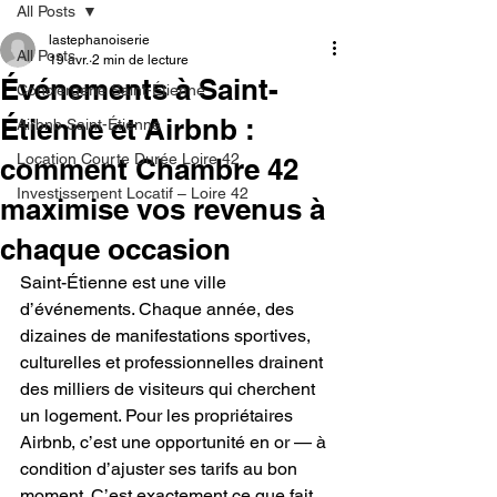
All Posts
lastephanoiserie
All Posts
19 avr.
2 min de lecture
Événements à Saint-
Conciergerie Saint-Étienne
Étienne et Airbnb :
Airbnb Saint-Étienne
Location Courte Durée Loire 42
comment Chambre 42
Investissement Locatif – Loire 42
maximise vos revenus à
chaque occasion
Saint-Étienne est une ville 
d’événements. Chaque année, des 
dizaines de manifestations sportives, 
culturelles et professionnelles drainent 
des milliers de visiteurs qui cherchent 
un logement. Pour les propriétaires 
Airbnb, c’est une opportunité en or — à 
condition d’ajuster ses tarifs au bon 
moment. C’est exactement ce que fait 