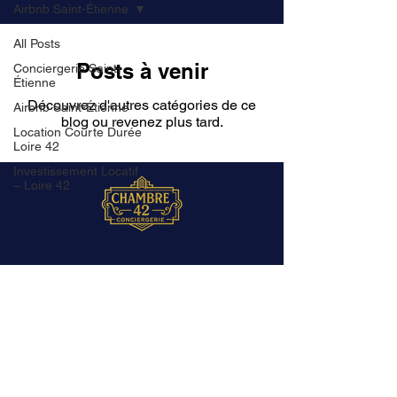
Airbnb Saint-Étienne
All Posts
Posts à venir
Conciergerie Saint-
Étienne
Découvrez d'autres catégories de ce
Airbnb Saint-Étienne
blog ou revenez plus tard.
Location Courte Durée
Loire 42
Investissement Locatif
– Loire 42
Conciergerie Airbnb & location courte
durée à Saint-Étienne. Superhôte
certifié, commission unique 20 %, zéro
frais d'entrée.
Nous Joindre